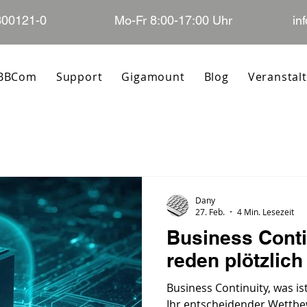
300121-0
Mo-Fr 8:00-17:00 Uhr
in
 BBCom
Support
Gigamount
Blog
Veranstal
Dany
27. Feb.
4 Min. Lesezeit
Business Conti
reden plötzlich
Business Continuity, was i
Ihr entscheidender Wettbew