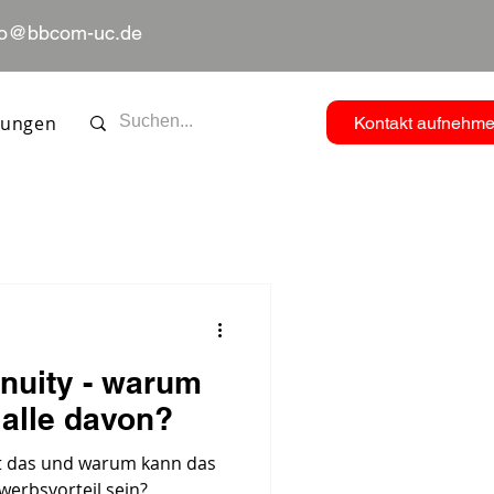
fo@bbcom-uc.de
tungen
Kontakt aufnehm
nuity - warum
 alle davon?
st das und warum kann das
erbsvorteil sein?