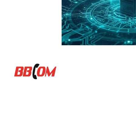
BBCom Business Communication
Büro Südhessen
Neuer Weg 6
68519 Viernheim
E-Mail: info@bbcom-uc.de
Tel.: +49 621 300121-0