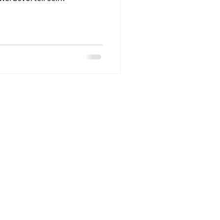
Impressum
Datenschutzerklärung
Allgemeine Geschäftsbedingungen
AGB Online Shop
Widerrufsbelehrung
Versandinformationen
Cookie Richtlinie