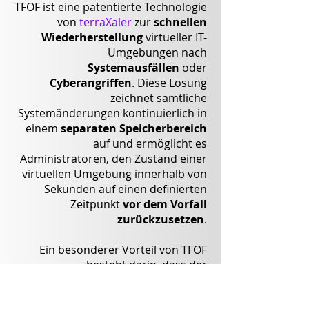
TFOF ist eine patentierte Technologie
von
terraXaler
zur
schnellen
Wiederherstellung
virtueller IT-
Umgebungen nach
Systemausfällen
oder
Cyberangriffen
. Diese Lösung
zeichnet sämtliche
Systemänderungen kontinuierlich in
einem
separaten Speicherbereich
auf und ermöglicht es
Administratoren, den Zustand einer
virtuellen Umgebung innerhalb von
Sekunden auf einen definierten
Zeitpunkt
vor dem Vorfall
zurückzusetzen
.
Ein besonderer Vorteil von TFOF
besteht darin, dass der
kompromittierte Systemzustand
revisionssicher erhalten
bleibt.