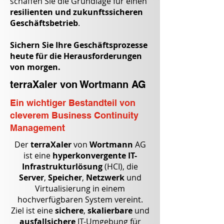
schaffen Sie die Grundlage für einen
resilienten und zukunftssicheren
Geschäftsbetrieb
.
Sichern Sie Ihre Geschäftsprozesse
heute für die Herausforderungen
von morgen.
terraXaler von Wortmann AG
Ein wichtiger Bestandteil von
cleverem Business Continuity
Management
Der
terraXaler
von
Wortmann
AG
ist eine
hyperkonvergente IT-
Infrastrukturlösung
(HCI), die
Server
,
Speicher
,
Netzwerk
und
Virtualisierung in einem
hochverfügbaren System vereint.
Ziel ist eine
sichere
,
skalierbare
und
ausfallsichere
IT-Umgebung für