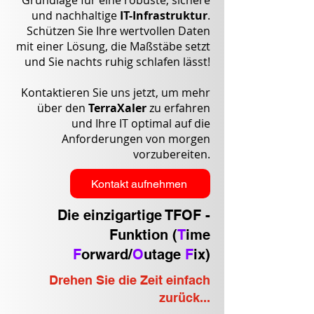
Grundlage für eine robuste, sichere
und nachhaltige
IT-Infrastruktur
.
Schützen Sie Ihre wertvollen Daten
mit einer Lösung, die Maßstäbe setzt
und Sie nachts ruhig schlafen lässt!
Kontaktieren Sie uns jetzt, um mehr
über den
TerraXaler
zu erfahren
und Ihre IT optimal auf die
Anforderungen von morgen
vorzubereiten.
Kontakt aufnehmen
Die einzigartige TFOF -
Funktion (
T
ime
F
orward/
O
utage
F
ix)
Drehen Sie die Zeit einfach
zurück...