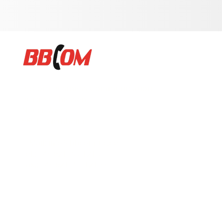
BBCom Business Communication
Büro Südhessen
Neuer Weg 6
68519 Viernheim
E-Mail: info@bbcom-uc.de
Tel.: +49 621 300121-0
Fax.: +49 621 300121-99
Copyright © 2026 BBCom. Alle Rechte vorbehalten.