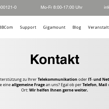
300121-0
Mo-Fr 8:00-17:00 Uhr
in
 BBCom
Support
Gigamount
Blog
Veranstal
Kontakt
terstützung zu Ihrer
Telekommunikation
oder
IT- und Ne
e eine
allgemeine Frage
an uns? Egal ob per
Telefon
,
Mail
Ort:
Wir helfen Ihnen gerne weiter.