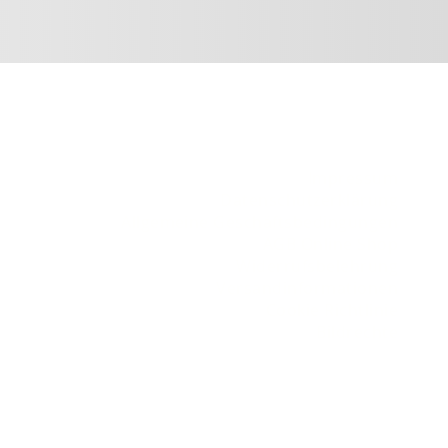
Impressum
Datenschutzerklärung
Allgemeine Geschäftsbedingungen
AGB Online Shop
Widerrufsbelehrung
Versandinformationen
Cookie Richtlinie
Bildrechte
Webdesign & Marketing von FNO Media