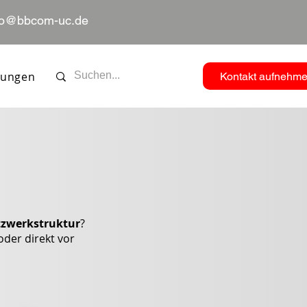
fo@bbcom-uc.de
tungen
Kontakt aufnehm
tzwerkstruktur
?
oder direkt vor