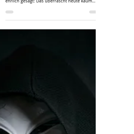
"Trotz regelmäßiger Schulungen klickt am Ende
doch jemand auf die Phishing-Mail.“ Und
ehrlich gesagt: Das überrascht heute kaum
noch jemanden!