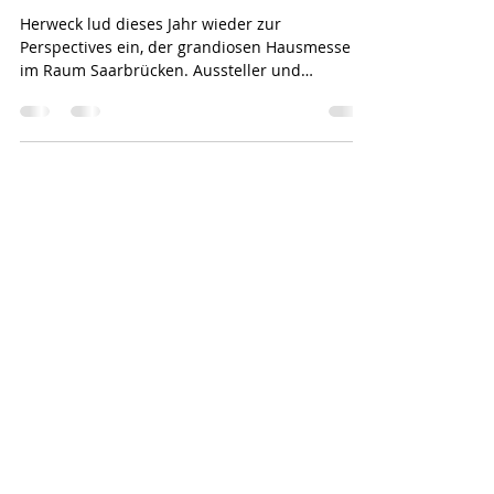
Dany
19. Mai 2025
2 Min. Lesezeit
Herweck Perspectives 2025
Herweck lud dieses Jahr wieder zur
Perspectives ein, der grandiosen Hausmesse
im Raum Saarbrücken. Aussteller und
Besucher feierten im großen Stil das Doppel-
Jubiläum 40 Jahre Herweck - 20 Jahre
Perspectives