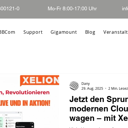
300121-0
Mo-Fr 8:00-17:00 Uhr
in
 BBCom
Support
Gigamount
Blog
Veranstal
Dany
29. Aug. 2025
2 Min. Lesez
Jetzt den Spru
modernen Clou
wagen – mit Xe