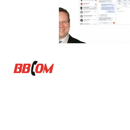
BBCom Business Communication
Büro Südhessen
Neuer Weg 6
68519 Viernheim
E-Mail: info@bbcom-uc.de
Tel.: +49 621 300121-0