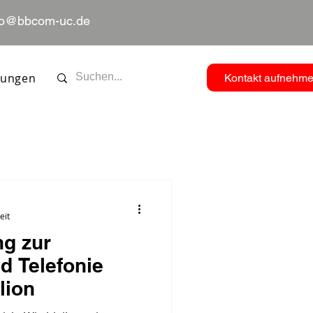
fo@bbcom-uc.de
tungen
Kontakt aufnehm
eit
ng zur
d Telefonie
lion