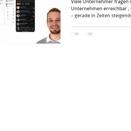
Viele Unternehmer fragen s
Unternehmen erreichbar , f
– gerade in Zeiten steigen
Kommunikation ? Die Antwo
Telefonie . In Kooperation 
zeigen wir Ihnen in einem 
Ihre Telefonie mit einer mo
das nächste Level heben. O
(BBCom) und Jan (Xelion) 
Telefonie erwartet Praxisn