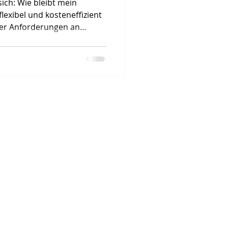
ich: Wie bleibt mein
lexibel und kosteneffizient
der Anforderungen an
rt heißt Xelion Cloud
mit dem Hersteller Xelion
kompakten Webinar, wie Sie
dernen Cloud-Lösung auf
nline Event mit Boris
Was Sie im Webinar Cloud
ah
Impressum
Datenschutzerklärung
Allgemeine Geschäftsbedingungen
AGB Online Shop
Widerrufsbelehrung
Versandinformationen
Cookie Richtlinie