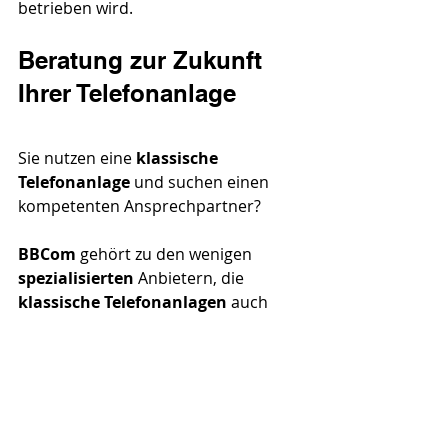
betrieben wird.
Beratung zur Zukunft 
Ihrer Telefonanlage
Sie nutzen eine 
klassische 
Telefonanlage 
und suchen einen 
kompetenten Ansprechpartner?
BBCom 
gehört zu den wenigen 
spezialisierten 
Anbietern, die 
klassische Telefonanlagen
 auch 
heute noch 
betreuen
, 
warten 
und 
weiterentwickeln 
können.
Sprechen Sie uns an. Wir beraten Sie 
kostenlos
, 
kompetent 
und 
herstellerunabhängig 
zu den 